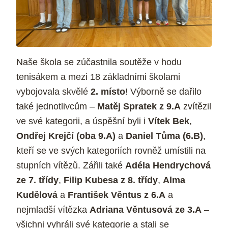
Naše škola se zúčastnila soutěže v hodu
tenisákem a mezi 18 základními školami
vybojovala skvělé
2. místo
! Výborně se dařilo
také jednotlivcům –
Matěj Spratek z 9.A
zvítězil
ve své kategorii, a úspěšní byli i
Vítek Bek
,
Ondřej Krejčí (oba 9.A)
a
Daniel Tůma (6.B)
,
kteří se ve svých kategoriích rovněž umístili na
stupních vítězů. Zářili také
Adéla Hendrychová
ze 7. třídy
,
Filip Kubesa z 8. třídy
,
Alma
Kudělová
a
František Věntus z 6.A
a
nejmladší vítězka
Adriana Věntusová ze 3.A
–
všichni vyhráli své kategorie a stali se