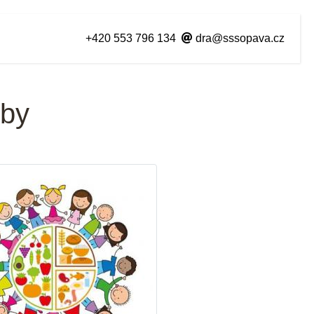
+420 553 796 134
dra@sssopava.cz
tby