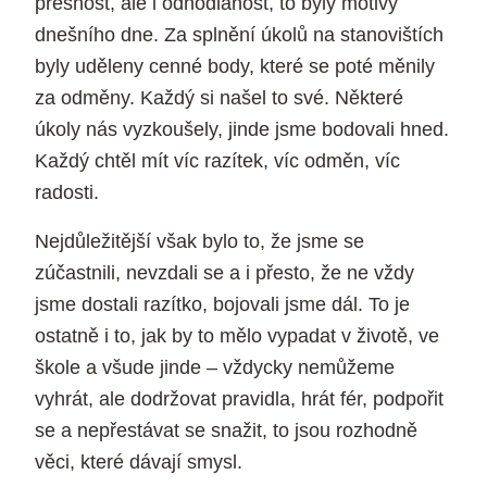
přesnost, ale i odhodlanost, to byly motivy
dnešního dne. Za splnění úkolů na stanovištích
byly uděleny cenné body, které se poté měnily
za odměny. Každý si našel to své. Některé
úkoly nás vyzkoušely, jinde jsme bodovali hned.
Každý chtěl mít víc razítek, víc odměn, víc
radosti.
Nejdůležitější však bylo to, že jsme se
zúčastnili, nevzdali se a i přesto, že ne vždy
jsme dostali razítko, bojovali jsme dál. To je
ostatně i to, jak by to mělo vypadat v životě, ve
škole a všude jinde – vždycky nemůžeme
vyhrát, ale dodržovat pravidla, hrát fér, podpořit
se a nepřestávat se snažit, to jsou rozhodně
věci, které dávají smysl.