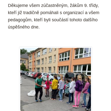
Děkujeme všem zúčastněným, žákům 9. třídy,
kteří již tradičně pomáhali s organizací a všem
pedagogům, kteří byli součástí tohoto dalšího
úspěšného dne.