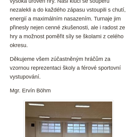
vysoká úroveň hry. Naši kluci se soupeřů
nezalekli a do každého zápasu vstoupili s chutí,
energií a maximálním nasazením. Turnaje jim
přinesly nejen cenné zkušenosti, ale i radost ze
hry a možnost poměřit síly se školami z celého
okresu.
Děkujeme všem zúčastněným hráčům za
vzornou reprezentaci školy a férové sportovní
vystupování.
Mgr. Ervín Böhm